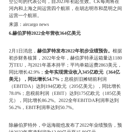
空公司的代表公司，自2023年初起生效。CK每周将在
河内和上海之间运营四个航班，在胡志明市和昆明之间
运营一个航班。
来源：aircargo news
6.赫伯罗特2022全年营收364亿美元
2月1日消息，
赫伯罗特发布2022年初步业绩预告。
根据
初步财务核算，2022年全年，赫伯罗特承运箱量达1180
万TEU，与2021年基本持平；平均单箱运费2863美元，
同比增长42.9%；
全年实现营业收入345亿欧元（364亿
美元），同比增长54.7%；
息税折旧摊销前利润
（EBITDA）达到194亿欧元（205亿美元），同比增长
78.0%；息税前利润（EBIT）达到175亿欧元（185亿美
元），同比增长86.2%。2022全年EBITDA利润率达到
56.2%，EBIT利润率达到50.7%。
除赫伯罗特外，中远海能也发布了2022年业绩预告，预