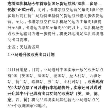
志着
深圳机场今年首条新国际货运航线“深圳—多哈—
伦敦”正式开通。
同时，卡塔尔航空运营的每周1班经停
多哈后前往荷兰马斯特里赫特的货运航线也同步恢复运
营。至此，卡塔尔航空在深圳机场的运力由每周1班提
升至3班，出港运力增加至每周300吨以上，深圳机场连
通欧洲运输能力进一步提升，将更好地满足深圳跨境电
商出口需求。
来源：民航资源网
2.亚马逊升级欧洲出口计划
2月1日消息，目前，亚马逊对中国卖家开放的欧洲站点
有9国（英国站、法国站、德国站、意大利站、西班牙
站、荷兰站、瑞典站、波兰站、比利时站），
欧洲现有
的9大站点除了可以进行本地销售外，卖家还可以通过
开启其中6个已具有出口功能的欧洲站（英、法、德、
意、西、荷）
将商品跨境卖到其他暂无亚马逊站点的
30+个欧洲国家和地区。